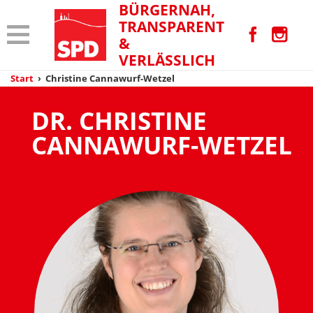
BÜRGERNAH,
TRANSPARENT
&
VERLÄSSLICH
Start
›
Christine Cannawurf-Wetzel
DR. CHRISTINE
CANNAWURF-WETZEL